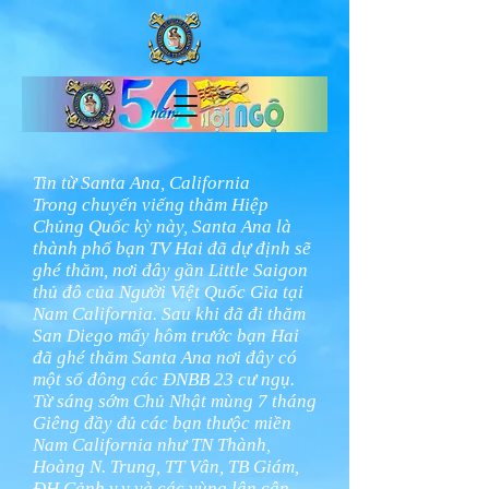
Tin từ Santa Ana, California
Trong chuyến viếng thăm Hiệp
Chủng Quốc kỳ này, Santa Ana là
thành phố bạn TV Hai đã dự định sẽ
ghé thăm, nơi đây gần Little Saigon
thủ đô của Người Việt Quốc Gia tại
Nam California. Sau khi đã đi thăm
San Diego mấy hôm trước bạn Hai
đã ghé thăm Santa Ana nơi đây có
một số đông các ĐNBB 23 cư ngụ.
Từ sáng sớm Chủ Nhật mùng 7 tháng
Giêng đầy đủ các bạn thưộc miền
Nam California như TN Thành,
Hoàng N. Trung, TT Vân, TB Giám,
ĐH Cảnh v.v và các vùng lân cận