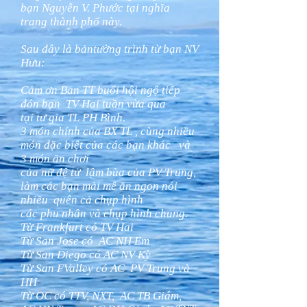
bạn Nguyễn V. Phước tại nghĩa
trang thành phố này.
Sau đây là bảntường trình từ bạn NV
Hưu:
Cảm ơn Ban TT buổi hội ngộ tiếp
đón bạn TV Hai tuần vừa qua
tại tư gia TL PH Bình.
3 món chính của BX TL , cùng nhiều
món đặc biệt của các bạn khác và
3 món ăn chơi
của nữ đệ tử lậm bùa của PV Trung,
làm các bạn mải mê ăn ngon nói
nhiều quên cả chụp hình
các phu nhân và chụp hình chung.
Từ Frankfurt có TV Hai
Từ San Jose có AC NH Em
Từ San Diego có AC NV Kỳ
Từ San FValley có AC PV Trung và
HH
Từ OC có TTV, NXT, AC TB Giám,