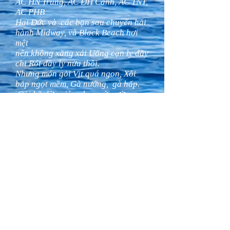
AC HN Trung, AC ĐH Cảnh, AC TNT,
AC PHB
Hai Đức và các bạn sau chuyến hải
hành Midway, và Black Beach hơi
mệt
nên không xăng xái Uống cạn ly đầy
chỉ Rót đầy ly nửa thôi.
Nhưng món gỏi Vịt quá ngon, Xôi
bắp ngọt mềm, Gà nướng, gà hấp.
Gỏi hũ dừa giòn chua với sườn non
đậm đà
đưa cay cu-ng Cháo Vịt ấm lòng làm
buổi chiều bên nhau thật có ý
nghĩa.
Cảm ơn AC PH Bình, mình được đến
gặp lại các bạn Cali, và Hai Đức
thêm lần nữa.
Cảm ơn và chúc tất cả 1 năm mới an
vui hạnh phúc
với tình thân 23 luôn thắm thiết.
HHH