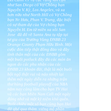
như San Diego có Vợ Chồng bạn
Nguyễn V. Kỳ, Los Angeles, và xa
hơn nữa như North Hill có Vợ Chồng
bạn Nv Hưu, Phan V. Trung, đặc biệt
có sự tham dự của Vợ chồng bạn
Nguyễn H. Em từ miền xa xôi San
Jose đã đổ về Santa Ana tụ tập tại
tư gia của Trưởng Vùng ĐNBB 23
Orange County Phạm Hữu Bình. Một
cưộc đón tiếp thật đông đảo và đầy
tình thân mật của các ĐNBB gồm
một buổi potluck đầy đủ các món ăn
ngon do các phu nhân của các
ĐNBB 23 khoản đãi, thật là một buổi
hội ngộ thật vui và náo nhiệt lại
thêm một ngày diễn ra những trận
thư hùng football playoff của NBA
năm nay càng làm cho bạn TV Hai
và các bạn Miền Nam Cali một ngày
đáng nhớ và một kỷ niệm khó quên.
Buổi chiều một số bạn cùng bạn Hai
đã ghé qua thăm viếng mộ phần