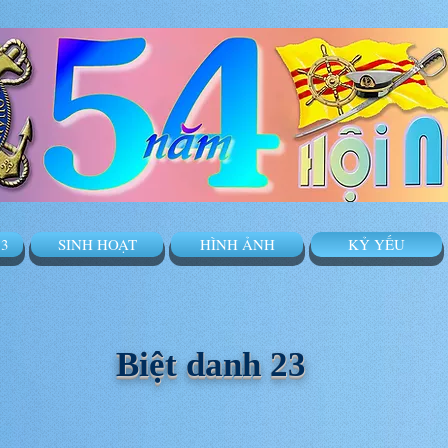
3
SINH HOẠT
HÌNH ẢNH
KỶ YẾU
Biệt danh 23