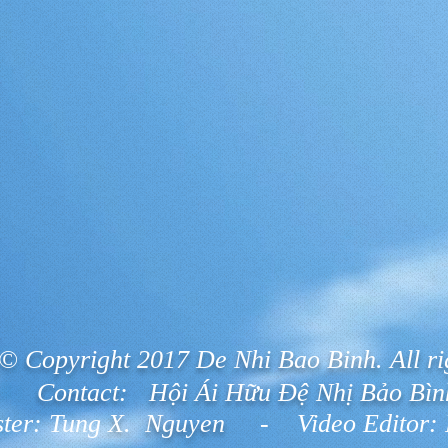
© Copyright 2017 De Nhi Bao Binh. All ri
Contact:
Hội Ái Hữu Đệ Nhị Bảo Bì
ter: Tung
X. Nguyen
- Video Editor: