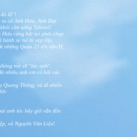
đó lỗ"!
ng ta có Anh Hưu, Anh Đạt
hỏi cần uống Tylenol!
h Hưu cũng bắt tui phải chụp
ánh xe tui bí xẹp lốp:
ắt những Quan 23 tên vần H,
hông nói về "tóc anh".
 đó nhiều anh em có hỏi các
Tạ Quang Thông, và dĩ nhiên
lời:
 hai anh tóc bây giờ vẫn đên
p, và Nguyển Văn Liệu!