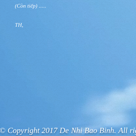
(Còn tiếp) .....
TH,
© Copyright 2017 De Nhi Bao Binh. All ri