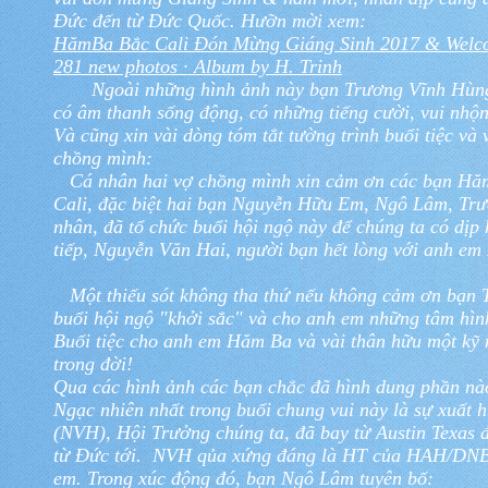
Đức đến từ Đức Quốc. Hưỡn mời xem:
HămBa Bắc Cali Đón Mừng Giáng Sinh 2017 & Welcome
281 new photos · Album by H. Trinh
Ngoài những hình ảnh này bạn Trương Vĩnh Hùng s
có âm thanh
sống động, có những tiếng cười, vui nhộn
Và cũng xin vài dòng tóm tắt tường trình buổi tiệc và
chồng mình:
Cá nhân hai vợ chồng mình xin cảm ơn các bạn Hă
Cali, đặc biệt hai bạn Nguyễn Hữu Em, Ngô Lâm, Tr
nhân, đã tổ chức buổi hội ngộ này để chúng ta có dị
tiếp, Nguyễn Văn Hai, người bạn hết lòng với anh e
Một thiếu sót không tha thứ nếu không cảm ơn bạn
buổi hội ngộ "khởi sắc" và cho anh em những tâm hìn
Buổi tiệc cho anh em Hăm Ba và vài thân hữu một kỹ
trong đời!
Qua các hình ảnh các bạn chắc đã hình dung phần nào 
Ngạc nhiên nhất trong buổi chung vui này là sự xuất 
(NVH), Hội Trưởng chúng ta, đã bay từ Austin Texas đ
từ Đức tới. NVH qủa xứng đáng là HT của HAH/DNBB 
em. Trong xúc động đó, bạn Ngô Lâm tuyên bố: