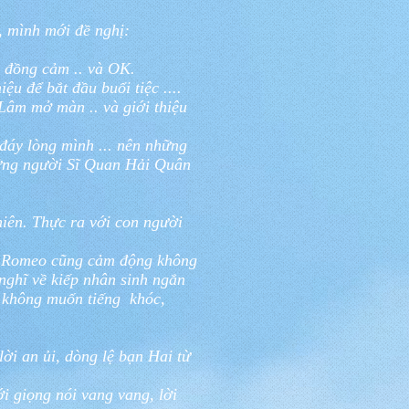
, mình mới đề nghị:
g đồng cảm .. và OK.
u để bắt đầu buổi tiệc ....
 Lâm mở màn .. và giới thiệu
 đáy lòng mình ... nên những
những người Sĩ Quan Hải Quân
hiên. Thực ra với con người
́t Romeo cũng cảm động không
hĩ về kiếp nhân sinh ngắn
 không muốn tiếng khóc,
ời an ủi, dòng lệ bạn Hai từ
i giọng nói vang vang, lời