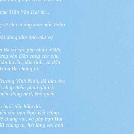
 Trần Văn Hai từ ...
ẽ cho chúng xem một Vedio
.
 vài dòng tâm tình của vợ
m Ba và các phu nhân ở Bắc
ương văn Dần cùng các phu
p hàn huyên, tâm tình, và đón
m Hăm Ba chúng ta.
 Trương Vĩnh Ninh, đã làm cho
h chụp thêm phần gía trị:
 niệm đáng nhớ, khó quên
buổi tiệc hôm đó.
hiện của bạn Ngô Việt Hùng
ể chung vui, và gặp bạn Hai
chúng ta, hết lòng với anh