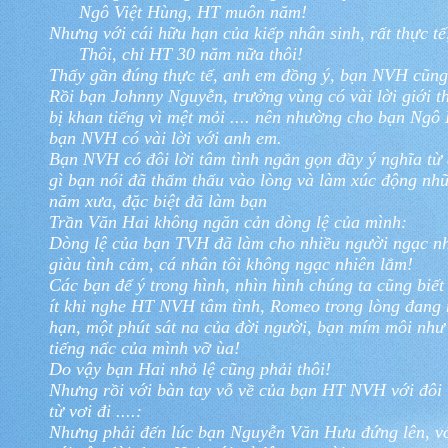
Ngô Việt Hùng, HT muôn năm!
Nhưng với cái hữu hạn của kiếp nhân sinh, rất thực tế
Thôi, chỉ HT 30 năm nữa thôi!
Thấy gần đúng thực tế, anh em đồng ý, bạn NVH cũn
Rồi bạn Johnny Nguyễn, trưởng vùng có vài lời giới thiệ
bị khan tiếng vì mệt mỏi .... nên nhường cho bạn Ngô
bạn NVH có vài lời với anh em.
Bạn NVH có đôi lời tâm tình ngắn gọn đầy ý nghĩa từ
gì bạn nói đã thẩm thấu vào lòng và làm xúc động 
năm xưa, đặc biệt đã làm bạn
Trần Văn Hai không ngăn cản dòng lệ của mình:
Dòng lệ của bạn TVH đã làm cho nhiều người ngạc n
giàu tình cảm,
cá nhân tôi không ngạc nhiên lắm!
Các bạn để ý trong hình, nhìn hình chúng ta cũng biê
ít khi nghe HT NVH tâm tình, Romeo trong lòng đang ng
hạn, một phút sát na của đời người, bạn mím môi như
tiếng nấc của mình vỡ ùa!
Do vậy bạn Hai nhỏ lệ cũng phải thôi!
Nhưng rồi với bàn tay vỗ về của bạn HT NVH với đôi l
từ vơi đi ....:
Nhưng phải đến lúc bạn Nguyễn Văn Hưu đứng lên, vớ