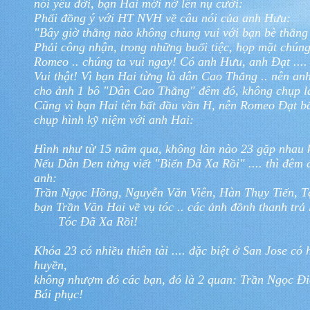
nói yêu đời, bạn Hai mới nở lên nụ cười:
Phấi đồng ý với HT NVH về câu nói của anh Hưu:
"Bây giờ thằng nào không chung vui với bạn bè thằng 
Phải công nhận, trong những buổi tiệc, họp mặt chú
Romeo .. chúng ta vui ngay! Có anh Hưu, anh Đạt .... k
Vui thật! Vì bạn Hai từng là dân Cao Thắng .. nên an
cho ảnh 1 bô "Dân Cao Thắng" đêm đó, không chụp là b
Cũng vì bạn Hai tên bất đầu vần H, nên Romeo Đạt b
chụp hình kỹ niệm với anh Hai:
Hình như từ 15 năm qua, không làn nào 23 gặp nhau k
Nếu Dân Đen từng viết "Biển Đã Xa Rồi" .... thì đêm
anh:
Trần Ngọc Hồng, Nguyễn Văn Viên, Hàn Thụy Tiến, 
bạn Trần Văn Hai về vụ tóc .. các ảnh đồnh thanh trả 
Tóc Đã Xa Rồi!
Khóa 23 có nhiều thiên tài .... đặc biệt ở San Jose có
huyền,
không nhượm đó các bạn, đó là 2 quan: Trần Ngọc Điệ
Bái phục!