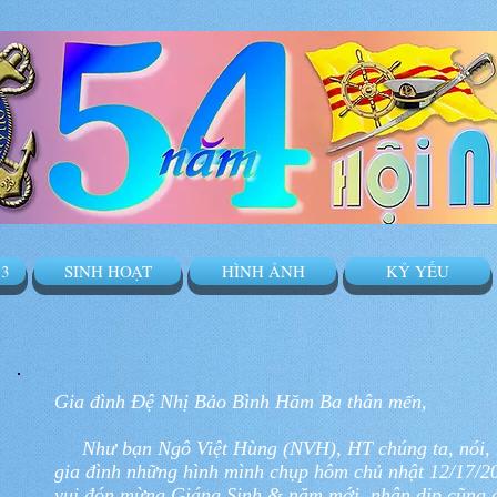
3
SINH HOẠT
HÌNH ẢNH
KỶ YẾU
Gia đình Đệ Nhị Bảo Bình Hăm Ba thân mến,
Như bạn Ngô Việt Hùng (NVH), HT chúng ta, nói, mì
gia đình những hình mình chụp hôm chủ nhật 12/17/
vui đón mừng Giáng Sinh & năm mới, nhân dịp cũng 