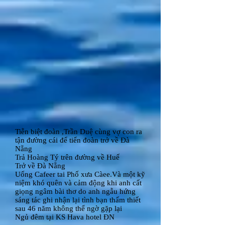
Tiễn biệt đoàn ,Trần Duệ cùng vợ con ra
tận đường cái để tiển đoàn trở về Đà
Nẵng
Trả Hoàng Tý trên đường về Huế
Trở về Đà Nẵng
Uống Cafeer tai Phố xưa Càee.Và một kỹ
niệm khó quên và cảm động khi anh cất
giọng ngâm bài thơ do anh ngẫu hứng
sáng tác ghi nhận lại tình bạn thấm thiết
sau 46 năm không thể ngờ gặp lại
Ngủ đêm tại KS Hava hotel ĐN