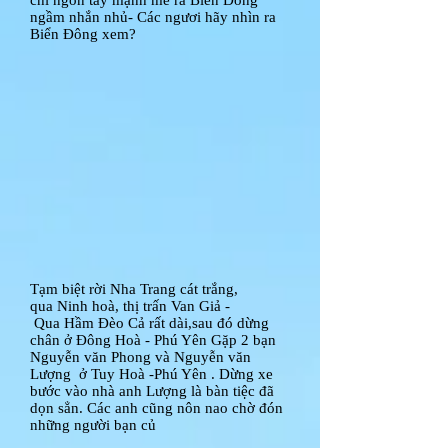
chỉ ngón tay mạnh mẽ ra Biển Đông
ngầm nhắn nhủ- Các ngươi hãy nhìn ra
Biển Đông xem?
Tạm biệt rời Nha Trang cát trắng,
qua Ninh hoà, thị trấn Van Giả -
Qua Hầm Đèo Cả rất dài,sau đó dừng
chân ở Đông Hoà - Phú Yên Gặp 2 bạn
Nguyễn văn Phong và Nguyễn văn
Lượng ở Tuy Hoà -Phú Yên . Dừng xe
bước vào nhà anh Lượng là bàn tiệc đã
dọn sẳn. Các anh cũng nôn nao chờ đón
những người bạn củ