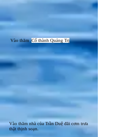
Vào thăm
Cổ thành Quảng Trị
Vào thăm nhà của Trần Duệ đãi cơm trưa
thật thịnh soạn.