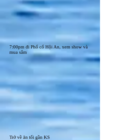
7:00pm đi Phố cổ Hội An, xem show và
mua sắm
Trở về ăn tối gần KS