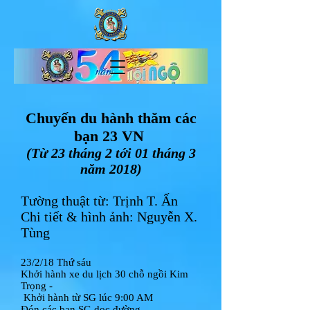
Chuyến du hành thăm các
bạn 23 VN
(Từ 23 tháng 2 tới 01 tháng 3
năm 2018)
Tường thuật từ: Trịnh T. Ấn
Chi tiết & hình ảnh: Nguyễn X.
Tùng
23/2/18 Thứ sáu
Khởi hành xe du lịch 30 chỗ ngồi Kim
Trọng -
Khởi hành từ SG lúc 9:00 AM
Đón các bạn SG dọc đường