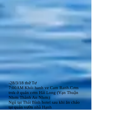
-28/3/18 thứ Tư
7:00AM Khỏi hanh ve Cam Ranh.Cơm
trưa ở quán cơm Hải Long (Vạn Thuận
Nhơn Thành An Nhơn)
Ngủ tại Thái Bình hotel sau khi ăn cháo
tại quán vườn nhà Hạnh
-1/3/18 thứ Năm
Khởi hành về Sàigòn
Ghé thăm Nguyễn Giỏi tại Phan Rang