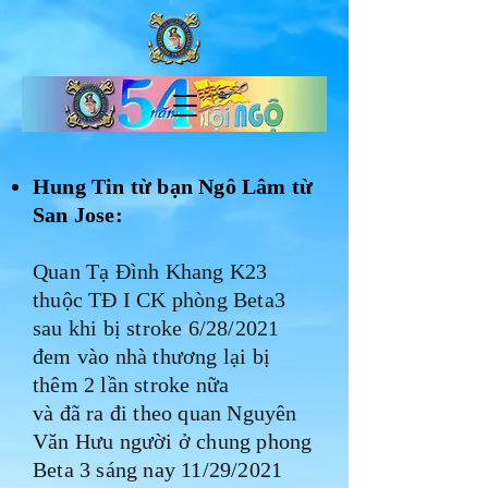
Hung Tin từ bạn Ngô Lâm từ
San Jose:
Quan Tạ Đình Khang K23
thuộc TĐ I CK phòng Beta3
sau khi bị stroke 6/28/2021
đem vào nhà thương lại bị
thêm 2 lần stroke nữa
và đã ra đi theo quan Nguyên
Văn Hưu người ở chung phong
Beta 3 sáng nay 11/29/2021