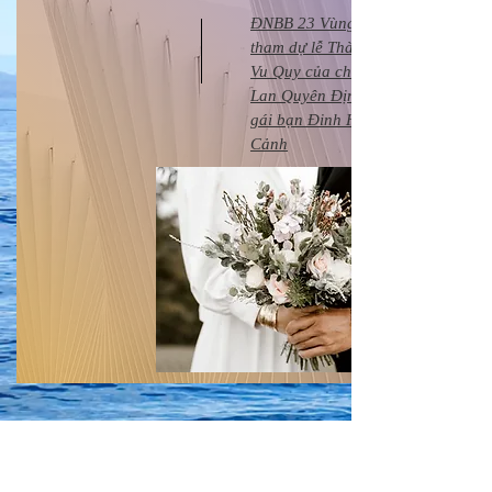
ĐNBB 23 Vùng Nam Cali
tham dự lễ Thành Hôn và
Vu Quy của cháu Ann
Lan Quyên Định là con
gái bạn Đinh Hoàng
Cảnh