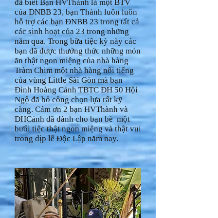
đã biết Bạn HVThành là một BTV
của ĐNBB 23, bạn Thành luôn luôn
hỗ trợ các bạn ĐNBB 23 trong tất cả
các sinh hoạt của 23 trong những
năm qua. Trong bữa tiệc kỳ này các
bạn đã được thưởng thức những món
ăn thật ngon miệng của nhà hàng
Tràm Chim một nhà hàng nổi tiếng
của vùng Little Sài Gòn mà bạn
Đinh Hoàng Cảnh TBTC ĐH 50 Hội
Ngộ đã bỏ công chọn lựa rất kỹ
càng. Cám ơn 2 bạn HVThành và
ĐHCảnh đã dành cho bạn bè một
bưổi tiệc thật ngon miệng và thật vui
trong dịp lễ Độc Lập năm nay.